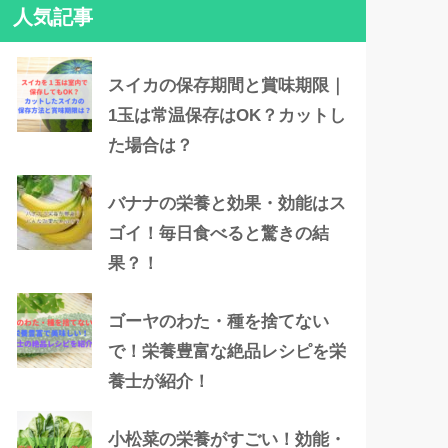
人気記事
スイカの保存期間と賞味期限｜
1玉は常温保存はOK？カットし
た場合は？
バナナの栄養と効果・効能はス
ゴイ！毎日食べると驚きの結
果？！
ゴーヤのわた・種を捨てない
で！栄養豊富な絶品レシピを栄
養士が紹介！
小松菜の栄養がすごい！効能・