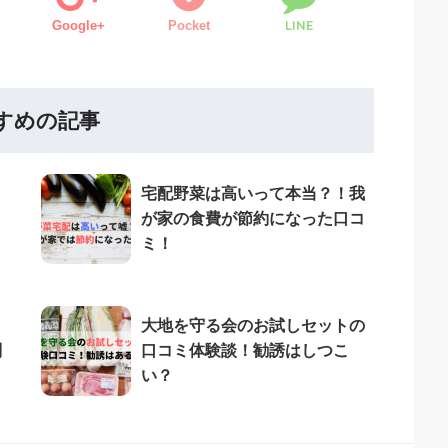
LINE
Google+
Pocket
すめの記事
宅配野菜は高いって本当？！我
が家の食費が節約になった口コ
ミ！
大地を守る会のお試しセットの
判
口コミ体験談！勧誘はしつこ
い？