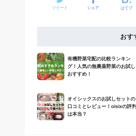
ツイート
シェア
はてブ
おす
有機野菜宅配の比較ランキン
グ！人気の無農薬野菜のお試し
おすすめ！
オイシックスのお試しセットの
口コミとレビュー！oisixの評
は本当？