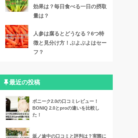
効果は？毎日食べる一日の摂取
量は？
人参は腐るとどうなる？6つ特
徴と見分け方！ぶよぶよはセー
フ？
最近の投稿
ボニーク2.0の口コミレビュー！
BONIQ 2.0とproの違いを比較し
た！
坂ノ途中の口コミと評判は？実際に