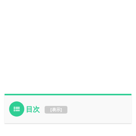
目次
[
表示
]