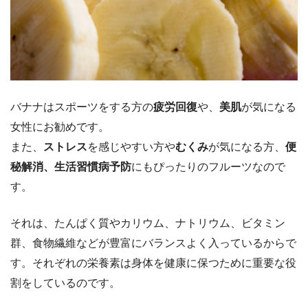
バナナはスポーツをする方の
疲労回復
や、
美肌
が気になる
女性にお勧めです。
また、
ストレス
を感じやすい方や
むくみ
が気になる方、
便
秘解消、生活習慣病予防
にもぴったりのフルーツなので
す。
それは、たんぱく質やカリウム、ナトリウム、ビタミン
群、食物繊維などが豊富にバランスよく入っているからで
す。それぞれの栄養素は身体を健康に保つために重要な役
割をしているのです。