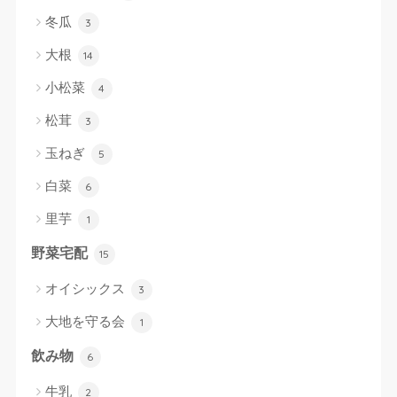
冬瓜
3
大根
14
小松菜
4
松茸
3
玉ねぎ
5
白菜
6
里芋
1
野菜宅配
15
オイシックス
3
大地を守る会
1
飲み物
6
牛乳
2