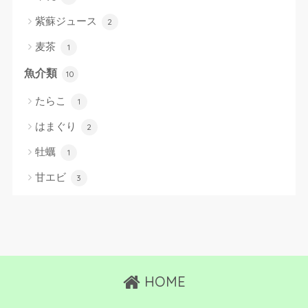
紫蘇ジュース
2
麦茶
1
魚介類
10
たらこ
1
はまぐり
2
牡蠣
1
甘エビ
3
HOME