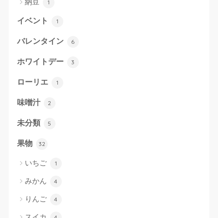
納豆
1
イベント
1
バレンタイン
6
ホワイトデー
3
ローリエ
1
味噌汁
2
未分類
5
果物
32
いちご
1
みかん
4
りんご
4
スイカ
4