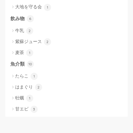
大地を守る会
1
飲み物
6
牛乳
2
紫蘇ジュース
2
麦茶
1
魚介類
10
たらこ
1
はまぐり
2
牡蠣
1
甘エビ
3