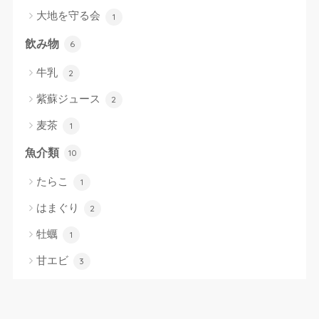
大地を守る会
1
飲み物
6
牛乳
2
紫蘇ジュース
2
麦茶
1
魚介類
10
たらこ
1
はまぐり
2
牡蠣
1
甘エビ
3