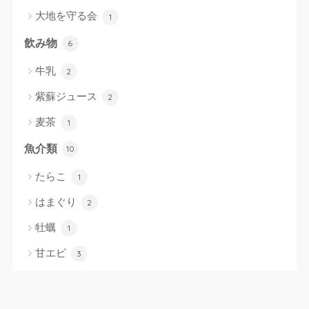
大地を守る会
1
飲み物
6
牛乳
2
紫蘇ジュース
2
麦茶
1
魚介類
10
たらこ
1
はまぐり
2
牡蠣
1
甘エビ
3