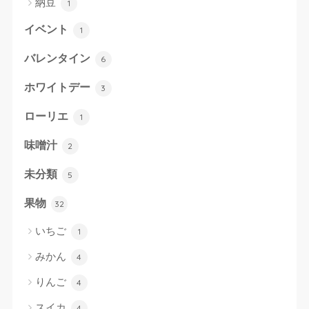
納豆
1
イベント
1
バレンタイン
6
ホワイトデー
3
ローリエ
1
味噌汁
2
未分類
5
果物
32
いちご
1
みかん
4
りんご
4
スイカ
4