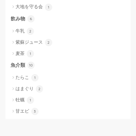
大地を守る会
1
飲み物
6
牛乳
2
紫蘇ジュース
2
麦茶
1
魚介類
10
たらこ
1
はまぐり
2
牡蠣
1
甘エビ
3