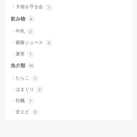
大地を守る会
1
飲み物
6
牛乳
2
紫蘇ジュース
2
麦茶
1
魚介類
10
たらこ
1
はまぐり
2
牡蠣
1
甘エビ
3