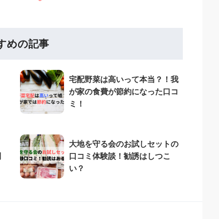
すめの記事
宅配野菜は高いって本当？！我
が家の食費が節約になった口コ
ミ！
大地を守る会のお試しセットの
判
口コミ体験談！勧誘はしつこ
い？