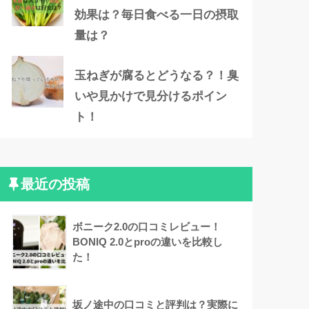
効果は？毎日食べる一日の摂取
量は？
玉ねぎが腐るとどうなる？！臭
いや見かけで見分けるポイン
ト！
最近の投稿
ボニーク2.0の口コミレビュー！
BONIQ 2.0とproの違いを比較し
た！
坂ノ途中の口コミと評判は？実際に