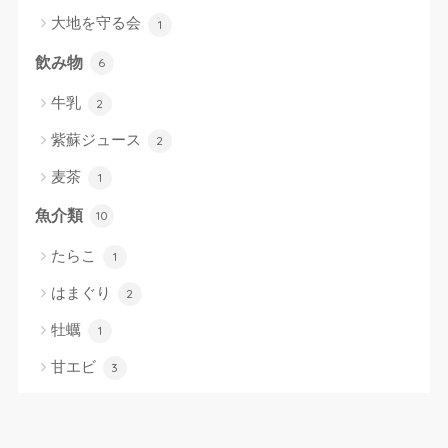
大地を守る会
1
飲み物
6
牛乳
2
紫蘇ジュース
2
麦茶
1
魚介類
10
たらこ
1
はまぐり
2
牡蠣
1
甘エビ
3