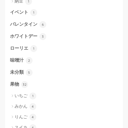
納豆
1
イベント
1
バレンタイン
6
ホワイトデー
3
ローリエ
1
味噌汁
2
未分類
5
果物
32
いちご
1
みかん
4
りんご
4
スイカ
4