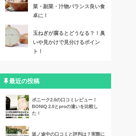
菜・副菜・汁物バランス良い食
卓に！
玉ねぎが腐るとどうなる？！臭
いや見かけで見分けるポイン
ト！
最近の投稿
ボニーク2.0の口コミレビュー！
BONIQ 2.0とproの違いを比較し
た！
坂ノ途中の口コミと評判は？実際に