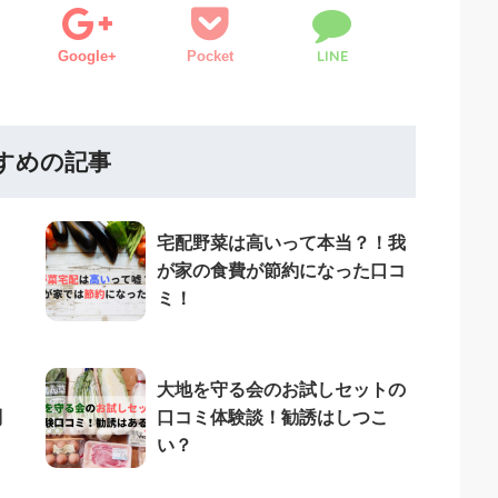
LINE
Google+
Pocket
すめの記事
宅配野菜は高いって本当？！我
が家の食費が節約になった口コ
ミ！
大地を守る会のお試しセットの
判
口コミ体験談！勧誘はしつこ
い？