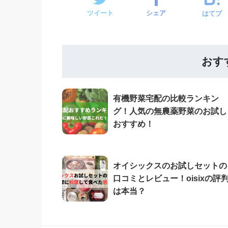
ツイート
シェア
はてブ
おす
有機野菜宅配の比較ランキン
グ！人気の無農薬野菜のお試し
おすすめ！
オイシックスのお試しセットの
口コミとレビュー！oisixの評
は本当？