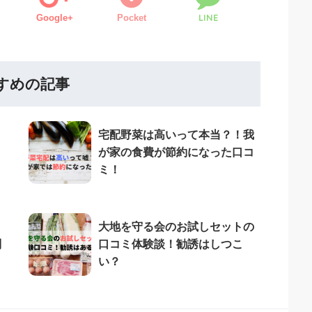
LINE
Google+
Pocket
すめの記事
宅配野菜は高いって本当？！我
が家の食費が節約になった口コ
ミ！
大地を守る会のお試しセットの
判
口コミ体験談！勧誘はしつこ
い？