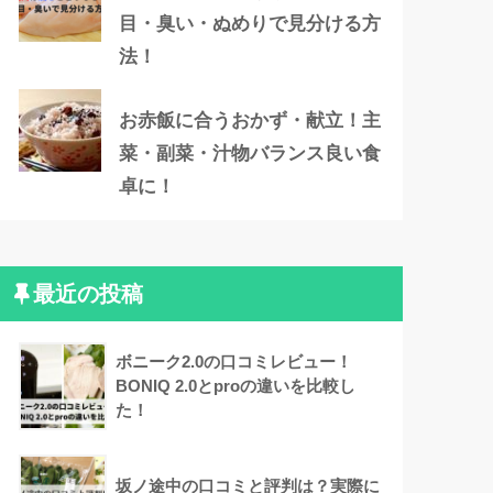
目・臭い・ぬめりで見分ける方
法！
お赤飯に合うおかず・献立！主
菜・副菜・汁物バランス良い食
卓に！
最近の投稿
ボニーク2.0の口コミレビュー！
BONIQ 2.0とproの違いを比較し
た！
坂ノ途中の口コミと評判は？実際に