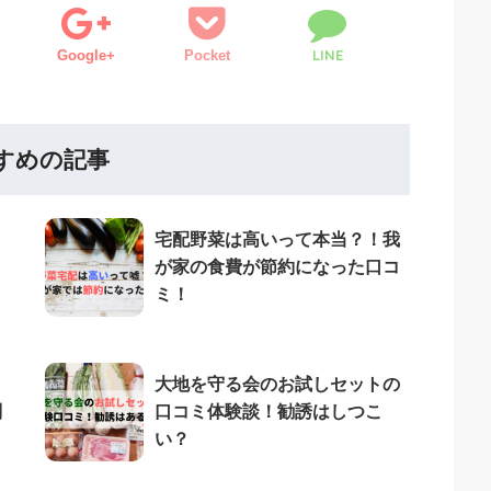
LINE
Google+
Pocket
すめの記事
宅配野菜は高いって本当？！我
が家の食費が節約になった口コ
ミ！
大地を守る会のお試しセットの
判
口コミ体験談！勧誘はしつこ
い？