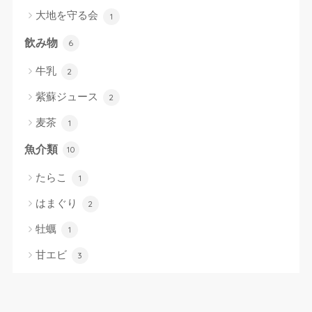
大地を守る会
1
飲み物
6
牛乳
2
紫蘇ジュース
2
麦茶
1
魚介類
10
たらこ
1
はまぐり
2
牡蠣
1
甘エビ
3