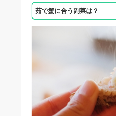
茹で蟹に合う副菜は？