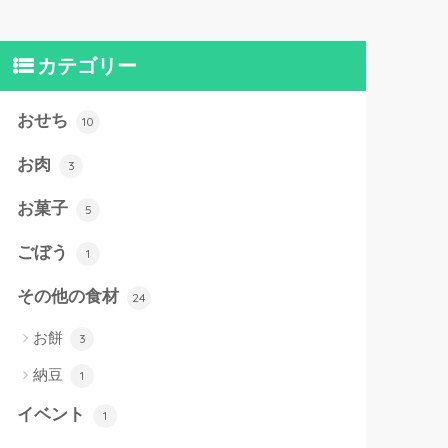
カテゴリー
おせち
10
お肉
3
お菓子
5
ごぼう
1
その他の食材
24
お餅
3
納豆
1
イベント
1