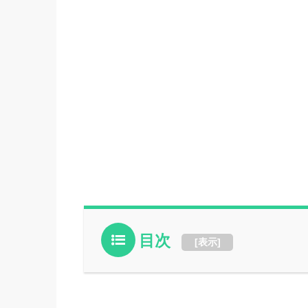
目次
[
表示
]