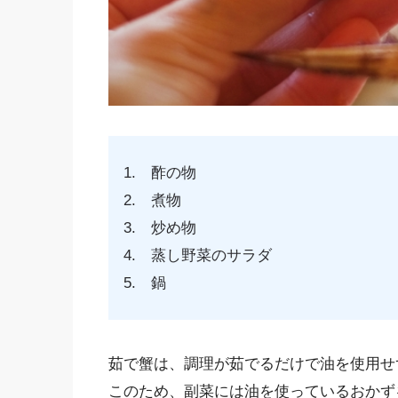
1. 酢の物
2. 煮物
3. 炒め物
4. 蒸し野菜のサラダ
5. 鍋
茹で蟹は、調理が茹でるだけで油を使用せ
このため、副菜には油を使っているおかず