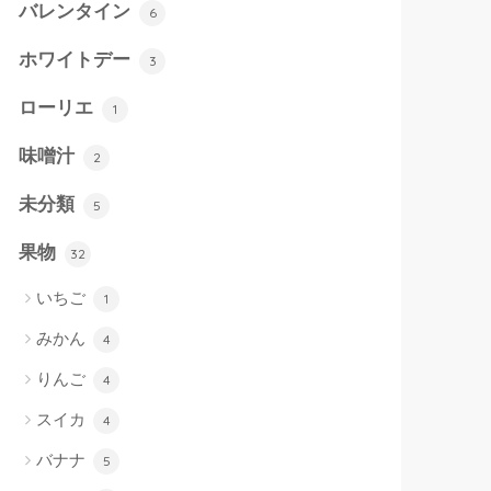
バレンタイン
6
ホワイトデー
3
ローリエ
1
味噌汁
2
未分類
5
果物
32
いちご
1
みかん
4
りんご
4
スイカ
4
バナナ
5