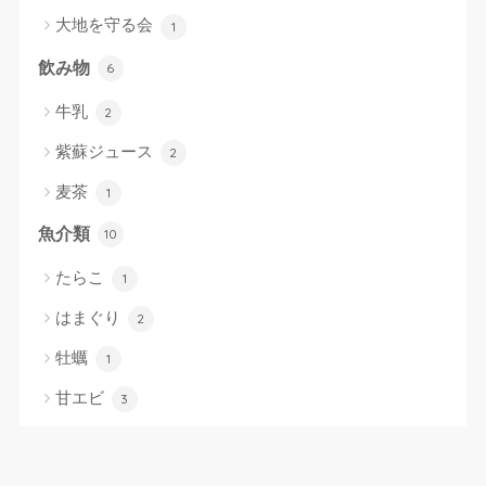
大地を守る会
1
飲み物
6
牛乳
2
紫蘇ジュース
2
麦茶
1
魚介類
10
たらこ
1
はまぐり
2
牡蠣
1
甘エビ
3