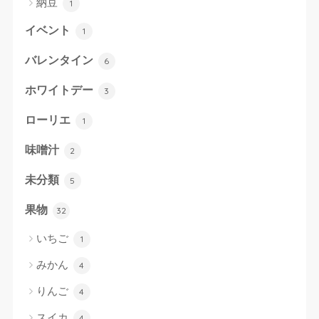
納豆
1
イベント
1
バレンタイン
6
ホワイトデー
3
ローリエ
1
味噌汁
2
未分類
5
果物
32
いちご
1
みかん
4
りんご
4
スイカ
4