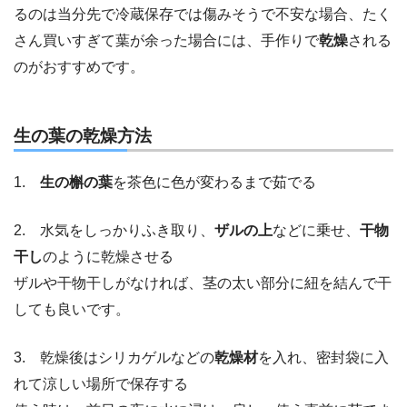
るのは当分先で冷蔵保存では傷みそうで不安な場合、たく
さん買いすぎて葉が余った場合には、手作りで
乾燥
される
のがおすすめです。
生の葉の乾燥方法
1.
生の槲の葉
を茶色に色が変わるまで茹でる
2. 水気をしっかりふき取り、
ザルの上
などに乗せ、
干物
干し
のように乾燥させる
ザルや干物干しがなければ、茎の太い部分に紐を結んで干
しても良いです。
3. 乾燥後はシリカゲルなどの
乾燥材
を入れ、密封袋に入
れて涼しい場所で保存する