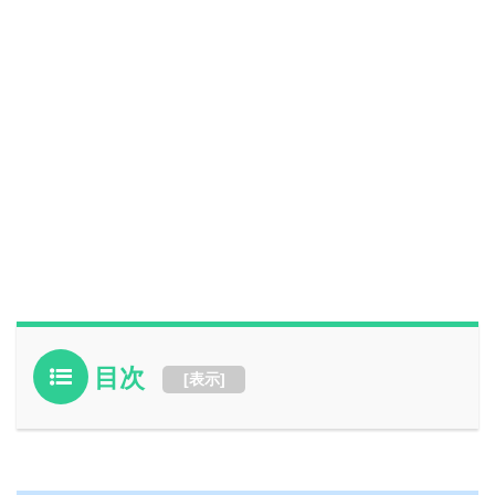
目次
[
表示
]