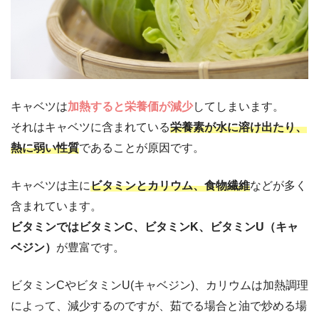
キャベツは
加熱すると栄養価が減少
してしまいます。
それはキャベツに含まれている
栄養素が水に溶け出たり、
熱に弱い性質
であることが原因です。
キャベツは主に
ビタミンとカリウム、食物繊維
などが多く
含まれています。
ビタミンではビタミンC、ビタミンK、ビタミンU（キャ
ベジン）
が豊富です。
ビタミンCやビタミンU(キャベジン)、カリウムは加熱調理
によって、減少するのですが、茹でる場合と油で炒める場