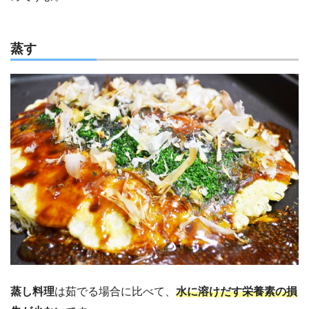
蒸す
蒸し料理
は茹でる場合に比べて、
水に溶けだす栄養素の損